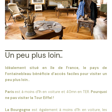
Un peu plus loin..
Idéalement situé en île de France, le pays de
Fontainebleau bénéficie d’accès faciles pour visiter un
peu plus loin..
Paris
est à moins d’1h en voiture et 40mn en TER.
Pourquoi
ne pas visiter la Tour Eiffel !
La Bourgogne
est également à moins d’1h en voiture, les