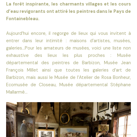
La forêt inspirante, les charmants villages et les cours
d’eau revigorants ont attiré les peintres dans le Pays de
Fontainebleau.
Aujourd’hui encore, il regorge de lieux qui vous invitent à
entrer dans leur intimité : maisons d’artistes, musées,
galeries…Pour les amateurs de musées, voici une liste non
exhaustive des lieux les plus proches : Musée
départemental des peintres de Barbizon, Musée Jean
François Millet ainsi que toutes les galeries d’art de
Barbizon, mais aussi le Musée de l’Atelier de Rosa Bonheur,
Ecomusée de Closeau, Musée départemental Stéphane
Mallarmé…