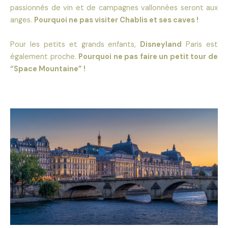
passionnés de vin et de campagnes vallonnées seront aux
anges.
Pourquoi ne pas visiter Chablis et ses caves !
Pour les petits et grands enfants,
Disneyland
Paris est
également proche.
Pourquoi ne pas faire un petit tour de
“Space Mountaine” !